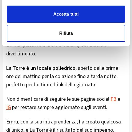
sorriso che non guasta mai.
Il sabato sera, La Torre diventa il punto di ritrovo per i
Accetta tutti
giovani,
grazie al DJ Set con Fabry J e altri noti DJ
che animano la serata fino a notte fonda.
Rifiuta
Un mix perfetto di buona musica, atmosfera e
divertimento.
La Torre è un locale poliedrico
, aperto dalle prime
ore del mattino per la colazione fino a tarda notte,
perfetto per l’ultimo drink della giornata.
Non dimenticare di seguire le sue pagine social
FB
e
IG
per restare sempre aggiornato sugli eventi.
Emru, con la sua intraprendenza, ha creato qualcosa
di unico, e La Torre è il risultato del suo impegno.