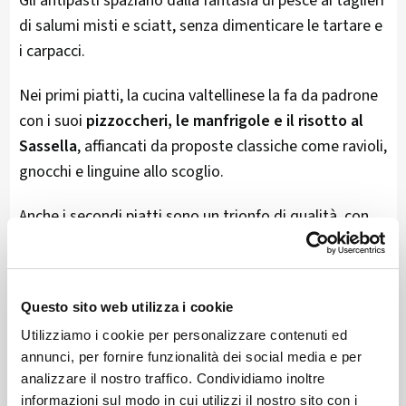
Gli antipasti spaziano dalla fantasia di pesce ai taglieri
di salumi misti e sciatt, senza dimenticare le tartare e
i carpacci.
Nei primi piatti, la cucina valtellinese la fa da padrone
con i suoi
pizzoccheri, le manfrigole e il risotto al
Sassella
, affiancati da proposte classiche come ravioli,
gnocchi e linguine allo scoglio.
Anche i secondi piatti sono un trionfo di qualità, con
tagliate, filetti, lo tzigoiner e la celebre fiorentina.
Gli amanti del pesce, possono invece deliziarsi con
un
Questo sito web utilizza i cookie
fritto misto o un branzino.
Utilizziamo i cookie per personalizzare contenuti ed
E per chi preferisce la pizza, la scelta spazia dai gusti
annunci, per fornire funzionalità dei social media e per
più tradizionali alle varianti più creative.
analizzare il nostro traffico. Condividiamo inoltre
informazioni sul modo in cui utilizzi il nostro sito con i