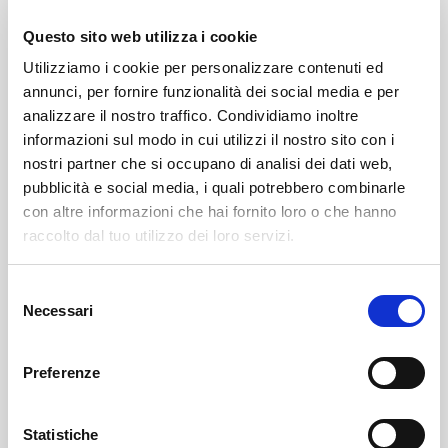
Questo sito web utilizza i cookie
€15 per i partecipanti dai 12 anni in su;
Utilizziamo i cookie per personalizzare contenuti ed
€10 per bambini dagli 8 agli 11 anni;
annunci, per fornire funzionalità dei social media e per
gratuito per i minori di 8 anni (senza KolorKit).
analizzare il nostro traffico. Condividiamo inoltre
Dal
12 luglio
entreranno in vigore le tariffe regular:
informazioni sul modo in cui utilizzi il nostro sito con i
nostri partner che si occupano di analisi dei dati web,
€20 dai 12 anni in su;
pubblicità e social media, i quali potrebbero combinarle
€10 dagli 8 agli 11 anni;
con altre informazioni che hai fornito loro o che hanno
gratuito per i minori di 8 anni (senza KolorKit).
raccolto dal tuo utilizzo dei loro servizi.
Il
KolorKit
comprende sacca e t-shirt ufficiali, acqua,
gadget e bracciale e potrà essere ritirato presso
Selezione
Necessari
del
l'Infopoint APT Sondalo nei giorni
16, 17 e 18 luglio
consenso
oppure direttamente prima della partenza.
Preferenze
Per iscrizioni e informazioni è possibile rivolgersi
all'Infopoint APT Sondalo (tel. 0342 801816 -
Statistiche