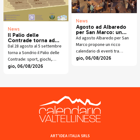
News
Agosto ad Albaredo
News
per San Marco: un
Il Palio delle
mese di eventi tra
Ad agosto Albaredo per San
Contrade torna ad
musica, natura,
Marco propone un ricco
animare Sondrio
Dal 28 agosto al 5 settembre
cinema, magia e
calendario di eventi tra
torna a Sondrio il Palio delle
tradizioni
musica, magia, cinema,
gio, 06/08/2026
Contrade: sport, giochi,
tradizioni, natura e
socialità e sfide in Piazza
gio, 06/08/2026
appuntamenti per tutta la
Garibaldi per la 64esima
famiglia.
edizione.
ART'IDEA ITALIA SRLS