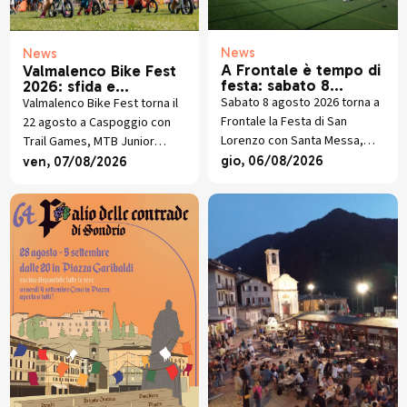
News
News
A Frontale è tempo di
Valmalenco Bike Fest
festa: sabato 8
2026: sfida e
agosto torna la
divertimento in MTB
Sabato 8 agosto 2026 torna a
Valmalenco Bike Fest torna il
tradizionale festa
Frontale la Festa di San
22 agosto a Caspoggio con
patronale di San
Lorenzo con Santa Messa,
Trail Games, MTB Junior
Lorenzo
torneo di pallavolo, cucina
Race, street food alpino,
gio, 06/08/2026
ven, 07/08/2026
valtellinese, giochi e musica
premiazioni e musica dal vivo.
dal vivo.