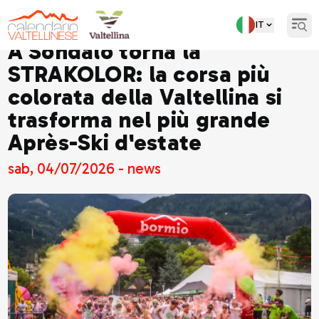
IT
Open
A Sondalo torna la
STRAKOLOR: la corsa più
colorata della Valtellina si
trasforma nel più grande
Après-Ski d'estate
sab, 04/07/2026 - news