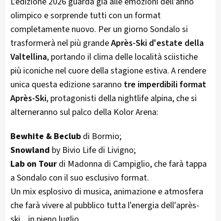
L'edizione 2026 guarda già alle emozioni dell'anno
olimpico e sorprende tutti con un format
completamente nuovo. Per un giorno Sondalo si
trasformerà nel più grande
Après-Ski d'estate della
Valtellina
, portando il clima delle località sciistiche
più iconiche nel cuore della stagione estiva. A rendere
unica questa edizione saranno
tre imperdibili format
Après-Ski
, protagonisti della nightlife alpina, che si
alterneranno sul palco della Kolor Arena:
Bewhite & Beclub
di Bormio;
Snowland
by Bivio Life di Livigno;
Lab on Tour
di Madonna di Campiglio, che farà tappa
a Sondalo con il suo esclusivo format.
Un mix esplosivo di musica, animazione e atmosfera
che farà vivere al pubblico tutta l'energia dell'après-
ski... in pieno luglio.