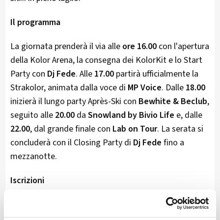
Il programma
La giornata prenderà il via alle
ore 16.00
con l'apertura
della Kolor Arena, la consegna dei KolorKit e lo Start
Party con
Dj Fede
. Alle
17.00
partirà ufficialmente la
Strakolor, animata dalla voce di
MP Voice
. Dalle
18.00
inizierà il lungo party Après-Ski con
Bewhite & Beclub
,
seguito alle
20.00
da
Snowland by Bivio Life
e, dalle
22.00
, dal grande finale con
Lab on Tour
. La serata si
concluderà con il Closing Party di
Dj Fede
fino a
mezzanotte.
Iscrizioni
Le iscrizioni sono già aperte con
tariffe special price
fino all'11 luglio
: