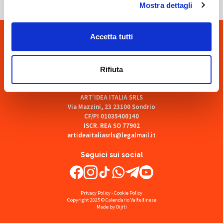
Mostra dettagli
Accetta tutti
Rifiuta
ART'IDEA ITALIA SRLS
Via Mazzini, 23 23100 Sondrio
CF/PI 01035400140
ISCR. REA SO 77902
artideaitaliasrls@legalmail.it
Seguici sui social
Privacy Policy
-
Cookie Policy
Copyright 2025 © Calendario Valtellinese
Made by Dijiti