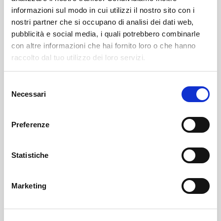
informazioni sul modo in cui utilizzi il nostro sito con i
Leggi il necrologio qui:
nostri partner che si occupano di analisi dei dati web,
pubblicità e social media, i quali potrebbero combinarle
https://www.onoranzefunebrisof.it/memorials/anna-
con altre informazioni che hai fornito loro o che hanno
morelli-ved-ortensio/
raccolto dal tuo utilizzo dei loro servizi.
Selezione
Sondrio
SOF Società Onoranze Funebri
Necrologi
Necessari
del
consenso
Preferenze
Statistiche
Marketing
Sondrio
SOF Società Onoranze Funebri