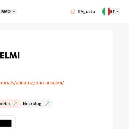
6
Agosto
IT
SIAMO
ELMI
orials/anna-rizzo-in-anselmi/
nebri
Necrologi