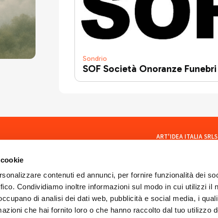
Sondrio
SOF Società Onoranze Funebri
ART'IDEA ITALIA SRLS
social
Via Mazzini, 23 23100 Son
CF/PI 01035400140
 cookie
ISCR. REA SO 77902
artideaitaliasrls@legalma
rsonalizzare contenuti ed annunci, per fornire funzionalità dei so
ffico. Condividiamo inoltre informazioni sul modo in cui utilizzi il 
 occupano di analisi dei dati web, pubblicità e social media, i qual
azioni che hai fornito loro o che hanno raccolto dal tuo utilizzo d