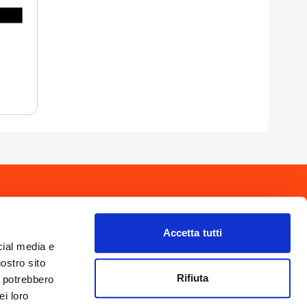
drio
Privacy Policy
-
Cookie Policy
Copyright 2025 © Calendario Valtellinese
Made by Dijiti
Accetta tutti
il.it
cial media e
nostro sito
Rifiuta
i potrebbero
ei loro