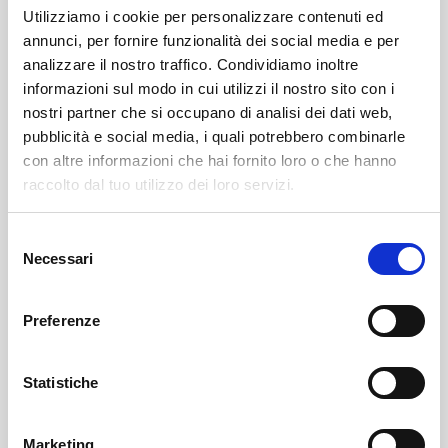
Utilizziamo i cookie per personalizzare contenuti ed
annunci, per fornire funzionalità dei social media e per
analizzare il nostro traffico. Condividiamo inoltre
informazioni sul modo in cui utilizzi il nostro sito con i
nostri partner che si occupano di analisi dei dati web,
pubblicità e social media, i quali potrebbero combinarle
con altre informazioni che hai fornito loro o che hanno
Leggi qui il nerologio:
raccolto dal tuo utilizzo dei loro servizi.
https://www.onoranzefunebrisof.it/memorials/attilio-
Selezione
damiani/
Necessari
del
consenso
Sondrio
SOF Società Onoranze Funebri
Necrologi
Preferenze
Statistiche
Marketing