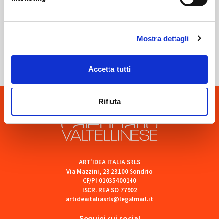
Sondrio
Mostra dettagli
SOF Società Onoranze Funebri
Accetta tutti
Rifiuta
ART'IDEA ITALIA SRLS
Via Mazzini, 23 23100 Sondrio
CF/PI 01035400140
ISCR. REA SO 77902
artideaitaliasrls@legalmail.it
Seguici sui social