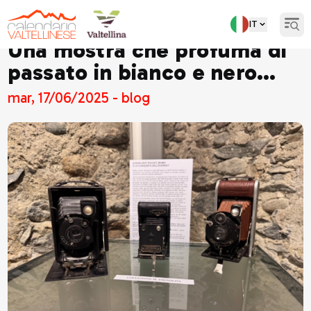
IT
Open
Una mostra che profuma di
passato in bianco e nero…
mar, 17/06/2025 - blog