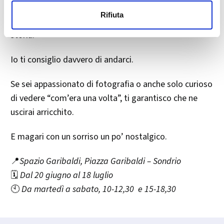
Valtellina. E ti accorgi, camminando tra quelle pareti,
Rifiuta
che dentro quegli scatti c’è anche un po’ della nostra
storia.
Io ti consiglio davvero di andarci.
Se sei appassionato di fotografia o anche solo curioso
di vedere “com’era una volta”, ti garantisco che ne
uscirai arricchito.
E magari con un sorriso un po’ nostalgico.
📍
Spazio Garibaldi, Piazza Garibaldi – Sondrio
🗓️
Dal 20 giugno al 18 luglio
🕙
Da martedì a sabato, 10-12,30 e 15-18,30