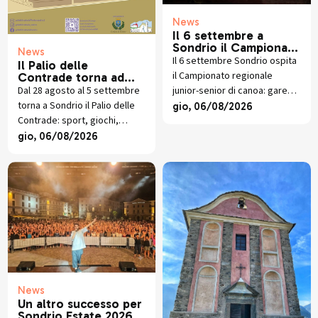
News
Il 6 settembre a
Sondrio il Campionato
News
Regionale di Canoa
Il 6 settembre Sondrio ospita
Il Palio delle
il Campionato regionale
Contrade torna ad
animare Sondrio
junior-senior di canoa: gare
Dal 28 agosto al 5 settembre
sprint sull'Adda davanti al
torna a Sondrio il Palio delle
gio, 06/08/2026
Parco Bartesaghi con atleti di
Contrade: sport, giochi,
tutte le categorie.
socialità e sfide in Piazza
gio, 06/08/2026
Garibaldi per la 64esima
edizione.
News
Un altro successo per
Sondrio Estate 2026: