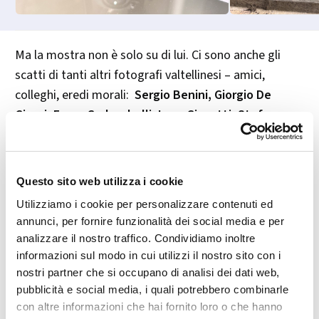
Ma la mostra non è solo su di lui. Ci sono anche gli
scatti di tanti altri fotografi valtellinesi – amici,
colleghi, eredi morali:
Sergio Benini, Giorgio De
Giorgi, Franz Garlaschelli, Luca Gianatti, Stefano
Grazioli, Dario Martinelli, Angelo Sgualdino e
Massimo Tognolini
.
Questo sito web utilizza i cookie
Tutti con lo stesso intento: cristallizzare attimi che
Utilizziamo i cookie per personalizzare contenuti ed
altrimenti sarebbero svaniti.
annunci, per fornire funzionalità dei social media e per
analizzare il nostro traffico. Condividiamo inoltre
E non ci sono solo le foto. Ci sono anche oggetti
informazioni sul modo in cui utilizzi il nostro sito con i
d’epoca che raccontano la storia della fotografia:
nostri partner che si occupano di analisi dei dati web,
dalla lastra alla pellicola, fino al digitale. Tipo una
pubblicità e social media, i quali potrebbero combinarle
Kodak che forse è arrivata sull’Everest nel ’24 (non
con altre informazioni che hai fornito loro o che hanno