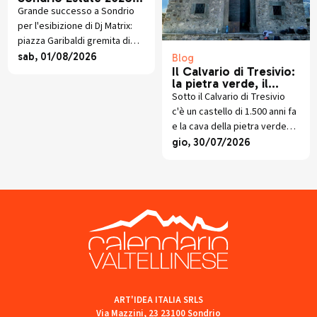
entusiasmo alle stelle
Grande successo a Sondrio
per Dj Matrix
per l'esibizione di Dj Matrix:
piazza Garibaldi gremita di
giovani per la sesta serata di
sab, 01/08/2026
Blog
Sondrio Estate 2026.
Il Calvario di Tresivio:
la pietra verde, il
castello scomparso e
Sotto il Calvario di Tresivio
lo scavo che sta
c'è un castello di 1.500 anni fa
riscrivendo la storia
e la cava della pietra verde
che veste ancora oggi la
gio, 30/07/2026
Santa Casa. Storia e scavi
recenti.
ART'IDEA ITALIA SRLS
Via Mazzini, 23 23100 Sondrio