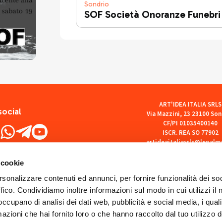
Sondrio
SOF Società Onoranze Funebri
ART'IDEA ITALIA SRLS
social
Via Mazzini, 23 23100 Son
CF/PI 01035400140
ISCR. REA SO 77902
artideaitaliasrls@legalma
 cookie
rsonalizzare contenuti ed annunci, per fornire funzionalità dei so
ffico. Condividiamo inoltre informazioni sul modo in cui utilizzi il 
 occupano di analisi dei dati web, pubblicità e social media, i qual
azioni che hai fornito loro o che hanno raccolto dal tuo utilizzo d