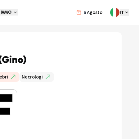
6
Agosto
IT
SIAMO
(Gino)
ebri
Necrologi