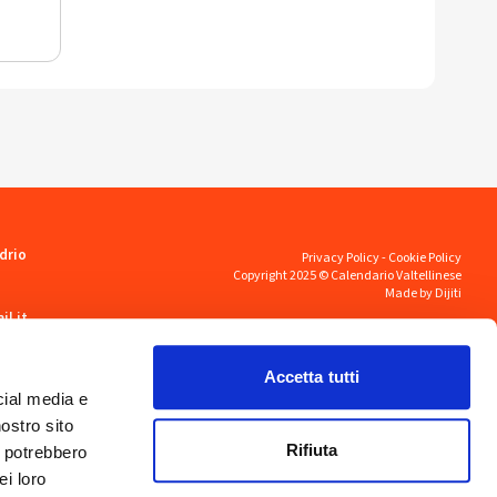
drio
Privacy Policy
-
Cookie Policy
Copyright 2025 © Calendario Valtellinese
Made by Dijiti
il.it
Accetta tutti
cial media e
nostro sito
Rifiuta
i potrebbero
ei loro