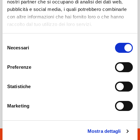
nostri partner che si occupano di analisi dei dati web,
pubblicità e social media, i quali potrebbero combinarle
Leggi qui il necrologio
con altre informazioni che hai fornito loro o che hanno
raccolto dal tuo utilizzo dei loro servizi.
Sondrio
SOF Società Onoranze Funebri
Necrologi
Selezione
Necessari
del
consenso
Preferenze
Statistiche
Sondrio
SOF Società Onoranze Funebri
Marketing
Mostra dettagli