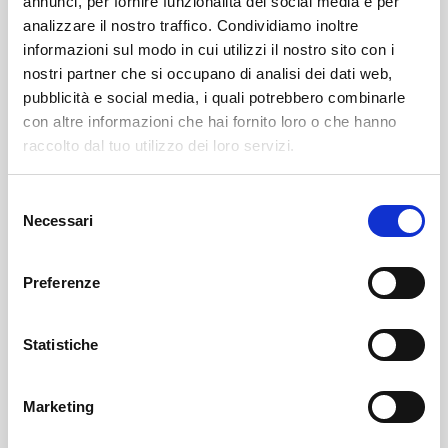
annunci, per fornire funzionalità dei social media e per
analizzare il nostro traffico. Condividiamo inoltre
informazioni sul modo in cui utilizzi il nostro sito con i
nostri partner che si occupano di analisi dei dati web,
pubblicità e social media, i quali potrebbero combinarle
con altre informazioni che hai fornito loro o che hanno
raccolto dal tuo utilizzo dei loro servizi.
Leggi qui il necrologio
Selezione
Necessari
del
Teglio
SOF Società Onoranze Funebri
Necrologi
consenso
Preferenze
Statistiche
Marketing
Sondrio