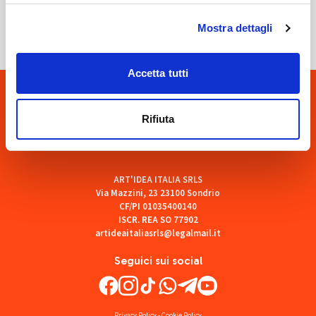
SOF Società Onoranze Funebri
Mostra dettagli
Accetta tutti
Rifiuta
ART'IDEA ITALIA SRLS
Via Mazzini, 23 23100 Sondrio
CF/PI 01035400140
ISCR. REA SO 77902
artideaitaliasrls@legalmail.it
Seguici sui social
Privacy Policy
-
Cookie Policy