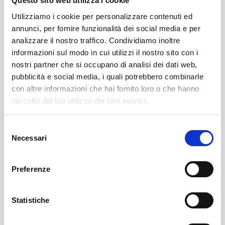
Questo sito web utilizza i cookie
Utilizziamo i cookie per personalizzare contenuti ed
annunci, per fornire funzionalità dei social media e per
analizzare il nostro traffico. Condividiamo inoltre
informazioni sul modo in cui utilizzi il nostro sito con i
nostri partner che si occupano di analisi dei dati web,
pubblicità e social media, i quali potrebbero combinarle
con altre informazioni che hai fornito loro o che hanno
raccolto dal tuo utilizzo dei loro servizi.
Leggi il necrologio qui:
Selezione
https://www.onoranzefunebrisof.it/memorials/carla-
Necessari
del
zapelli-ved-murada/
consenso
Preferenze
SOF Società Onoranze Funebri
Necrologi
Statistiche