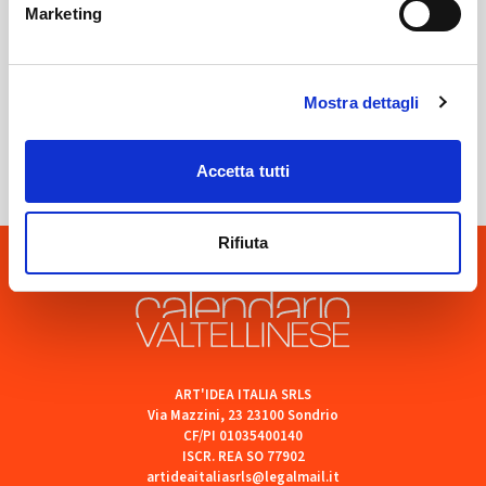
Marketing
Mostra dettagli
Sondrio
SOF Società Onoranze Funebri
Accetta tutti
Rifiuta
ART'IDEA ITALIA SRLS
Via Mazzini, 23 23100 Sondrio
CF/PI 01035400140
ISCR. REA SO 77902
artideaitaliasrls@legalmail.it