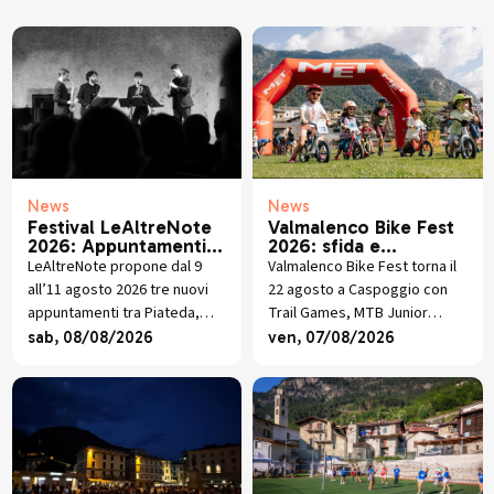
News
News
Festival LeAltreNote
Valmalenco Bike Fest
2026: Appuntamenti 9
2026: sfida e
- 11 agosto
divertimento in MTB
LeAltreNote propone dal 9
Valmalenco Bike Fest torna il
all’11 agosto 2026 tre nuovi
22 agosto a Caspoggio con
appuntamenti tra Piateda,
Trail Games, MTB Junior
Bormio e Lanzada, dalla
Race, street food alpino,
sab, 08/08/2026
ven, 07/08/2026
musica napoletana al
premiazioni e musica dal vivo.
quartetto di sassofoni fino
all’omaggio a San Francesco
d’Assisi.