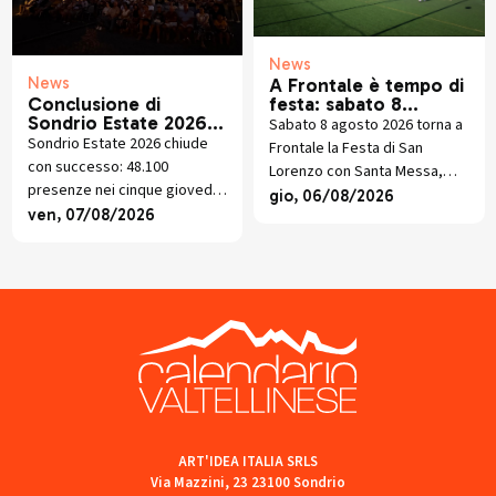
News
News
A Frontale è tempo di
festa: sabato 8
Conclusione di
agosto torna la
Sondrio Estate 2026:
Sabato 8 agosto 2026 torna a
tradizionale festa
Grandi esibizioni e
Sondrio Estate 2026 chiude
Frontale la Festa di San
patronale di San
presenze in crescita
con successo: 48.100
Lorenzo con Santa Messa,
Lorenzo
presenze nei cinque giovedì
torneo di pallavolo, cucina
gio, 06/08/2026
di luglio tra musica, visite
ven, 07/08/2026
valtellinese, giochi e musica
guidate, trekking, mercatini e
dal vivo.
piano libero.
ART'IDEA ITALIA SRLS
Via Mazzini, 23 23100 Sondrio