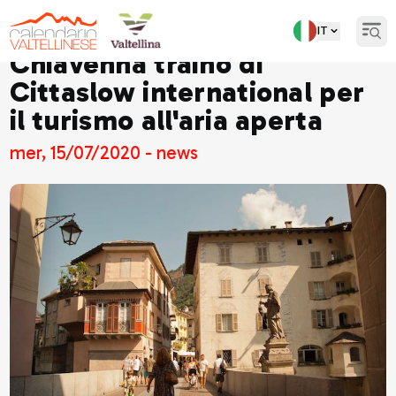
IT
Open
Chiavenna traino di
Cittaslow international per
il turismo all'aria aperta
mer, 15/07/2020 - news