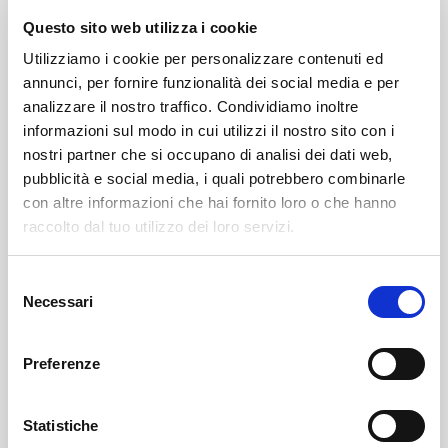
comunità e allo stesso tempo trasmettere la
Questo sito web utilizza i cookie
conoscenza alle nuove generazioni per renderle
Utilizziamo i cookie per personalizzare contenuti ed
consapevoli del loro patrimonio culturale.
annunci, per fornire funzionalità dei social media e per
analizzare il nostro traffico. Condividiamo inoltre
Una rete nella quale entrano soltanto le città in
informazioni sul modo in cui utilizzi il nostro sito con i
possesso di determinati requisiti dopo aver superato
nostri partner che si occupano di analisi dei dati web,
un processo di certificazione.
pubblicità e social media, i quali potrebbero combinarle
con altre informazioni che hai fornito loro o che hanno
Un marchio che connota e distingue, promuovendo la
raccolto dal tuo utilizzo dei loro servizi.
città che lo mostra fra i turisti alla ricerca di luoghi
caratteristici in cui trascorrere le loro vacanze.
Selezione
Necessari
del
A sostenere le attività che il Comune progetterà con il
consenso
Consorzio Turistico Valchiavenna sono le esperienze
Preferenze
positive maturate in questi anni: in un contesto
ambientale di grande bellezza è stato naturale
Statistiche
puntare su risorse quali la viaSpluga,