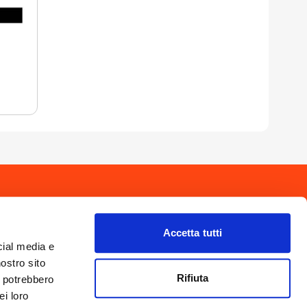
drio
Privacy Policy
-
Cookie Policy
Copyright 2025 © Calendario Valtellinese
Made by Dijiti
Accetta tutti
il.it
cial media e
nostro sito
Rifiuta
i potrebbero
ei loro