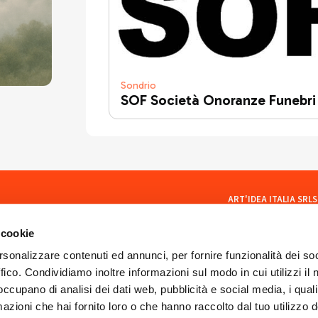
Sondrio
SOF Società Onoranze Funebri
ART'IDEA ITALIA SRLS
social
Via Mazzini, 23 23100 Son
CF/PI 01035400140
 cookie
ISCR. REA SO 77902
artideaitaliasrls@legalma
rsonalizzare contenuti ed annunci, per fornire funzionalità dei so
ffico. Condividiamo inoltre informazioni sul modo in cui utilizzi il 
 occupano di analisi dei dati web, pubblicità e social media, i qual
azioni che hai fornito loro o che hanno raccolto dal tuo utilizzo d