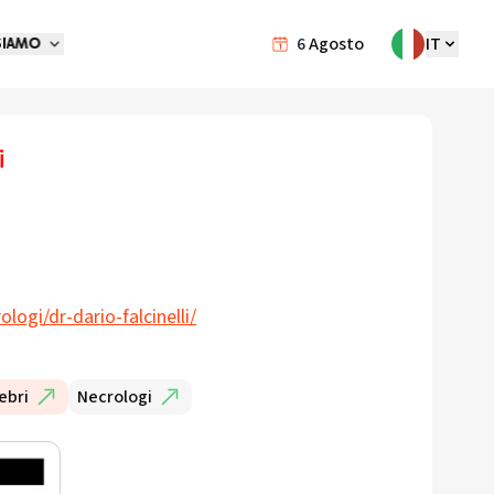
6
Agosto
IT
SIAMO
i
logi/dr-dario-falcinelli/
ebri
Necrologi