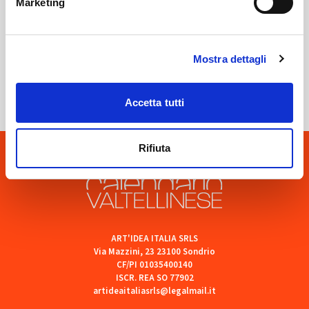
Marketing
Sondrio
Mostra dettagli
SOF Società Onoranze Funebri
Accetta tutti
Rifiuta
ART'IDEA ITALIA SRLS
Via Mazzini, 23 23100 Sondrio
CF/PI 01035400140
ISCR. REA SO 77902
artideaitaliasrls@legalmail.it