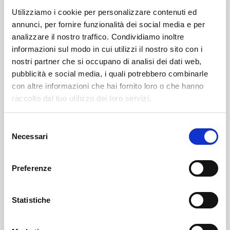
Utilizziamo i cookie per personalizzare contenuti ed
annunci, per fornire funzionalità dei social media e per
analizzare il nostro traffico. Condividiamo inoltre
informazioni sul modo in cui utilizzi il nostro sito con i
nostri partner che si occupano di analisi dei dati web,
pubblicità e social media, i quali potrebbero combinarle
con altre informazioni che hai fornito loro o che hanno
Leggi qui il necrologio:
raccolto dal tuo utilizzo dei loro servizi.
https://www.onoranzefunebrisof.it/necrologi/dimitrios-
Selezione
facos/
Necessari
del
consenso
Torre Santa Maria
SOF Società Onoranze Funebri
Necrologi
Preferenze
Statistiche