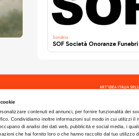
Sondrio
SOF Società Onoranze Funebri
ART'IDEA ITALIA SRLS
social
Via Mazzini, 23 23100 Son
CF/PI 01035400140
 cookie
ISCR. REA SO 77902
artideaitaliasrls@legalma
rsonalizzare contenuti ed annunci, per fornire funzionalità dei so
ffico. Condividiamo inoltre informazioni sul modo in cui utilizzi il 
 occupano di analisi dei dati web, pubblicità e social media, i qual
azioni che hai fornito loro o che hanno raccolto dal tuo utilizzo d