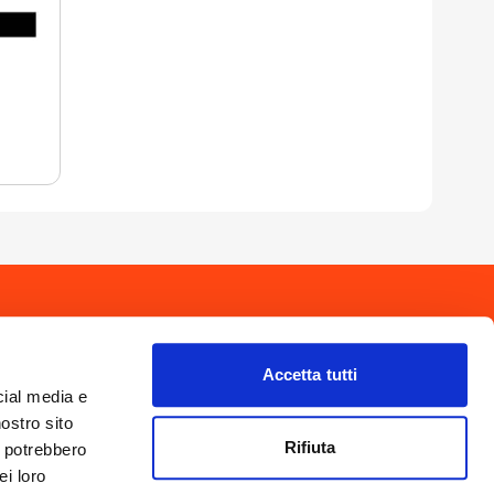
drio
Privacy Policy
-
Cookie Policy
Copyright 2025 © Calendario Valtellinese
Made by Dijiti
Accetta tutti
il.it
cial media e
nostro sito
Rifiuta
i potrebbero
ei loro