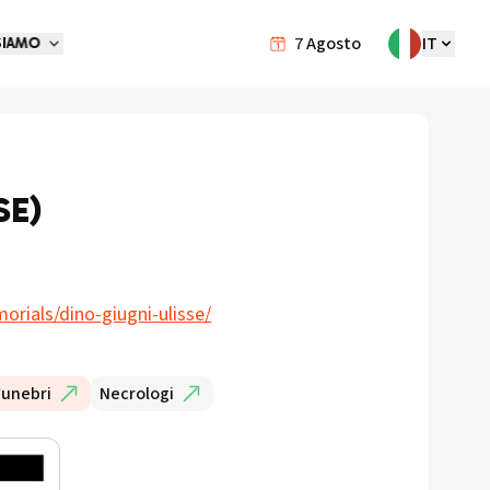
7
Agosto
IT
SIAMO
SE)
rials/dino-giugni-ulisse/
Funebri
Necrologi