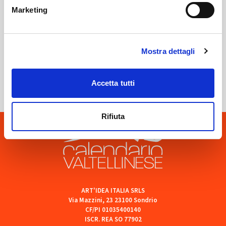
Marketing
Mostra dettagli
Sondrio
SOF Società Onoranze Funebri
Accetta tutti
Rifiuta
ART'IDEA ITALIA SRLS
Via Mazzini, 23 23100 Sondrio
CF/PI 01035400140
ISCR. REA SO 77902