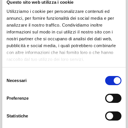
Questo sito web utilizza i cookie
Utilizziamo i cookie per personalizzare contenuti ed
annunci, per fornire funzionalità dei social media e per
analizzare il nostro traffico. Condividiamo inoltre
informazioni sul modo in cui utilizzi il nostro sito con i
nostri partner che si occupano di analisi dei dati web,
pubblicità e social media, i quali potrebbero combinarle
con altre informazioni che hai fornito loro o che hanno
Leggi qui il necrologio:
raccolto dal tuo utilizzo dei loro servizi.
https://www.onoranzefunebrisof.it/memorials/elena-
Selezione
Necessari
mostacchi-in-berutti/
del
consenso
Preferenze
Albosaggia
SOF Società Onoranze Funebri
Necrologi
Statistiche