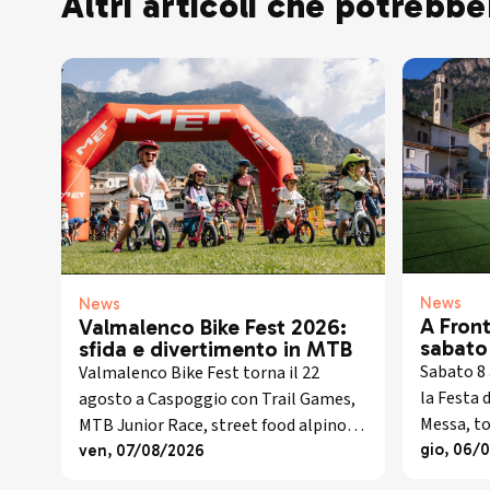
Altri articoli che potrebbe
News
News
A Front
Valmalenco Bike Fest 2026:
sabato
sfida e divertimento in MTB
tradizi
Sabato 8 
Valmalenco Bike Fest torna il 22
di San
la Festa 
agosto a Caspoggio con Trail Games,
Messa, to
MTB Junior Race, street food alpino,
valtelline
premiazioni e musica dal vivo.
gio, 06/
ven, 07/08/2026