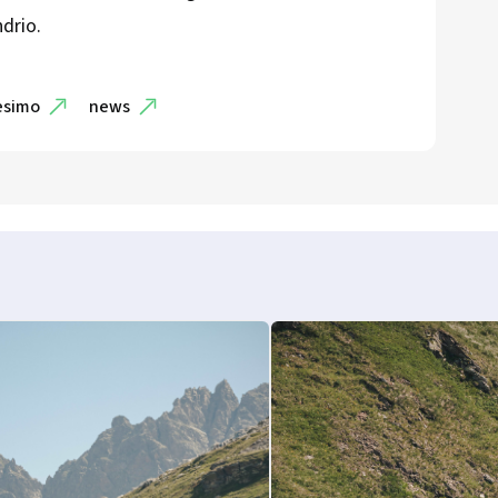
ndrio.
esimo
news