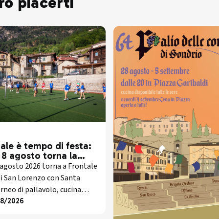
ro piacerti
ale è tempo di festa:
 8 agosto torna la
onale festa patronale
agosto 2026 torna a Frontale
 Lorenzo
di San Lorenzo con Santa
rneo di pallavolo, cucina
se, giochi e musica dal vivo.
08/2026