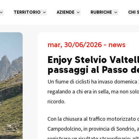
TERRITORIO
AZIENDE
RUBRICHE
CHI 
mar, 30/06/2026 - news
Enjoy Stelvio Valtel
passaggi al Passo d
Un fiume di ciclisti ha invaso domenica
regalando a chi era in sella, ma non sol
ricordo.
Con la chiusura al traffico motorizzato d
Campodolcino, in provincia di Sondrio, a 
registrare un risultato straordinario: ol