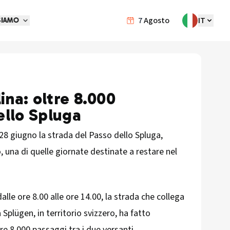
7
Agosto
IT
SIAMO
lina: oltre 8.000
ello Spluga
 28 giugno la strada del Passo dello Spluga,
o, una di quelle giornate destinate a restare nel
alle ore 8.00 alle ore 14.00, la strada che collega
Splügen, in territorio svizzero, ha fatto
tre 8.000 passaggi tra i due versanti,