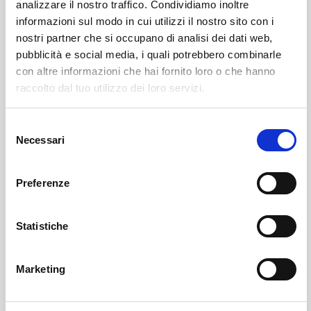
analizzare il nostro traffico. Condividiamo inoltre
informazioni sul modo in cui utilizzi il nostro sito con i
Leggi qui il necrologio:
nostri partner che si occupano di analisi dei dati web,
pubblicità e social media, i quali potrebbero combinarle
https://www.onoranzefunebrisof.it/memorials/enzio-
con altre informazioni che hai fornito loro o che hanno
marangoni/
raccolto dal tuo utilizzo dei loro servizi.
Selezione
Chiesa In Valmalenco
SOF Società Onoranze Funebri
Necrologi
Necessari
del
consenso
Preferenze
Statistiche
Marketing
Sondrio
SOF Società Onoranze Funebri