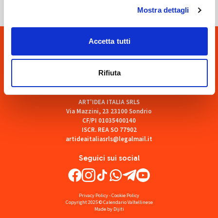
Mostra dettagli
Accetta tutti
Rifiuta
ART'IDEA ITALIA SRLS
Via Mazzini, 23 23100 Sondrio
CF/PI 01035400140
ISCR. REA SO 77902
artideaitaliasrls@legalmail.it
Seguici sui social
Privacy Policy
-
Cookie Policy
Copyright 2025 © Calendario Valtellinese
Made by Dijiti