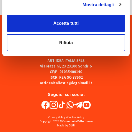
Mostra dettagli
Accetta tutti
Rifiuta
ART'IDEA ITALIA SRLS
Via Mazzini, 23 23100 Sondrio
CF/PI 01035400140
ISCR. REA SO 77902
artideaitaliasrls@legalmail.it
Seguici sui social
Privacy Policy
-
Cookie Policy
Copyright 2025 © Calendario Valtellinese
Made by Dijiti