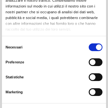
analizzare il nostro traffico. Condividiamo inoltre
informazioni sul modo in cui utilizzi il nostro sito con i
nostri partner che si occupano di analisi dei dati web,
pubblicità e social media, i quali potrebbero combinarle
con altre informazioni che hai fornito loro o che hanno
raccolto dal tuo utilizzo dei loro servizi.
Selezione
Sondrio
SOF Società Onoranze Funebri
Necrologi
Necessari
del
consenso
Preferenze
Statistiche
Marketing
Sondrio
SOF Società Onoranze Funebri