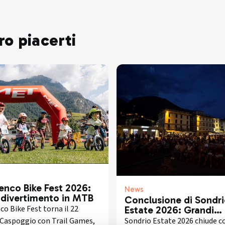
ro piacerti
enco Bike Fest 2026:
News
e divertimento in MTB
Conclusione di Sondr
o Bike Fest torna il 22
Estate 2026: Grandi
esibizioni e presenze i
 Caspoggio con Trail Games,
Sondrio Estate 2026 chiude c