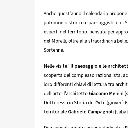
Anche quest'anno il calendario propone
patrimonio storico e paesaggistico di 
esperti del territorio, pensate per appro
del Morelli, oltre alla straordinaria bell
Sortenna.
Nelle visite
"Il paesaggio e le architet
scoperta del complesso razionalista, a
loro differenti chiavi di lettura tra archi
dell'arte: l’architetto
Giacomo Menini
(s
Dottoressa in Storia dell’Arte (giovedì 6
territoriale
Gabriele Campagnoli
(sabat
Due appuntamenti saranno dedicati a
P