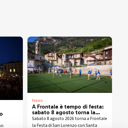
News
A Frontale è tempo di festa:
sabato 8 agosto torna la
io
tradizionale festa patronale
Sabato 8 agosto 2026 torna a Frontale
di San Lorenzo
n
la Festa di San Lorenzo con Santa
on