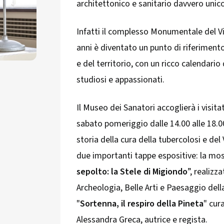
architettonico e sanitario davvero unico
Infatti il complesso Monumentale del Vil
anni è diventato un punto di riferiment
e del territorio, con un ricco calendario 
studiosi e appassionati.
Il Museo dei Sanatori accoglierà i visita
sabato pomeriggio dalle 14.00 alle 18.0
storia della cura della tubercolosi e del 
due importanti tappe espositive: la mo
sepolto: la Stele di Migiondo
”, realizz
Archeologia, Belle Arti e Paesaggio del
"
Sortenna, il respiro della Pineta
" cur
Alessandra Greca, autrice e regista.