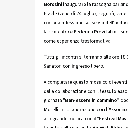
Morosini
inaugurare la rassegna parlando
Fraele (venerdì 24 luglio); seguirà, vener
con una riflessione sul senso dell'andar
la ricercatrice
Federica Previtali
e il su
come esperienza trasformativa.
Tutti gli incontri si terranno alle ore 1
Sanatori con ingresso libero.
A completare questo mosaico di eventi s
dalla collaborazione con il tessuto associ
giornata "
Ben-essere in cammino
", de
Morelli in collaborazione
con l'Associaz
alla grande musica con il "
Festival Musi
talento della violinista
Hawijch Elders
p