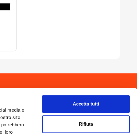
drio
Privacy Policy
-
Cookie Policy
Copyright 2025 © Calendario Valtellinese
Made by Dijiti
Accetta tutti
il.it
cial media e
nostro sito
Rifiuta
i potrebbero
ei loro