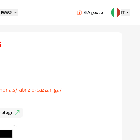
6
Agosto
IT
SIAMO
i
orials/fabrizio-cazzaniga/
rologi