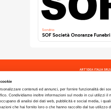
Sondrio
SOF Società Onoranze Funebri
ART'IDEA ITALIA SRLS
social
Via Mazzini, 23 23100 Son
CF/PI 01035400140
 cookie
ISCR. REA SO 77902
artideaitaliasrls@legalma
rsonalizzare contenuti ed annunci, per fornire funzionalità dei so
ffico. Condividiamo inoltre informazioni sul modo in cui utilizzi il 
 occupano di analisi dei dati web, pubblicità e social media, i qual
azioni che hai fornito loro o che hanno raccolto dal tuo utilizzo d