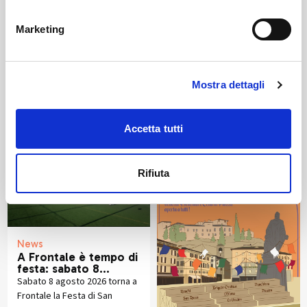
Marketing
Altri articoli che potrebbero
Mostra dettagli
piacerti
Accetta tutti
Rifiuta
News
A Frontale è tempo di
festa: sabato 8
agosto torna la
Sabato 8 agosto 2026 torna a
tradizionale festa
Frontale la Festa di San
patronale di San