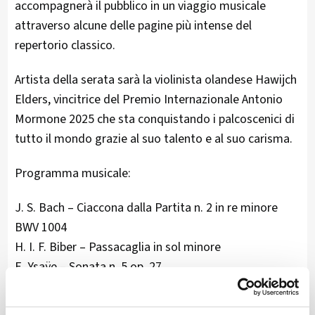
accompagnerà il pubblico in un viaggio musicale
attraverso alcune delle pagine più intense del
repertorio classico.
Artista della serata sarà la violinista olandese Hawijch
Elders, vincitrice del Premio Internazionale Antonio
Mormone 2025 che sta conquistando i palcoscenici di
tutto il mondo grazie al suo talento e al suo carisma.
Programma musicale:
J. S. Bach – Ciaccona dalla Partita n. 2 in re minore
BWV 1004
H. I. F. Biber – Passacaglia in sol minore
E. Ysaÿe – Sonata n. 5 op. 27
F. Kreisler – Recitativo & Scherzo-Caprice op. 6
H. W. Ernst – Last Rose of Summer