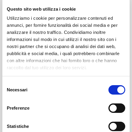
L’evento è realizzato in collaborazione con APT
Questo sito web utilizza i cookie
Sondalo e con il Museo dei Sanatori di Sondalo e
Utilizziamo i cookie per personalizzare contenuti ed
rientra nella programmazione della rassegna culturale
annunci, per fornire funzionalità dei social media e per
Estate 2026, confermando il valore del connubio tra
analizzare il nostro traffico. Condividiamo inoltre
musica e valorizzazione del patrimonio storico locale.
informazioni sul modo in cui utilizzi il nostro sito con i
nostri partner che si occupano di analisi dei dati web,
Il biglietto d’ingresso è di 10,00 € e comprende
pubblicità e social media, i quali potrebbero combinarle
concerto e visita guidata. In caso di maltempo, il
con altre informazioni che hai fornito loro o che hanno
concerto si svolgerà nella Cappella del complesso di
raccolto dal tuo utilizzo dei loro servizi.
Pineta di Sortenna.
Selezione
Necessari
Un appuntamento di grande fascino per vivere la
del
consenso
musica immersi nella storia e nella natura della
montagna valtellinese.
Preferenze
Sondalo
APT Sondalo
news
Statistiche