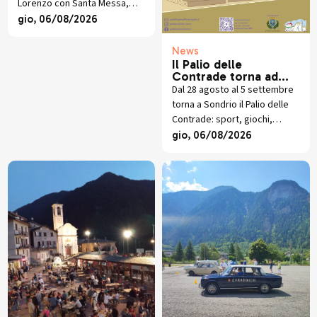
Lorenzo con Santa Messa,
Lorenzo
torneo di pallavolo, cucina
gio, 06/08/2026
valtellinese, giochi e musica
dal vivo.
News
Il Palio delle
Contrade torna ad
animare Sondrio
Dal 28 agosto al 5 settembre
torna a Sondrio il Palio delle
Contrade: sport, giochi,
socialità e sfide in Piazza
gio, 06/08/2026
Garibaldi per la 64esima
edizione.