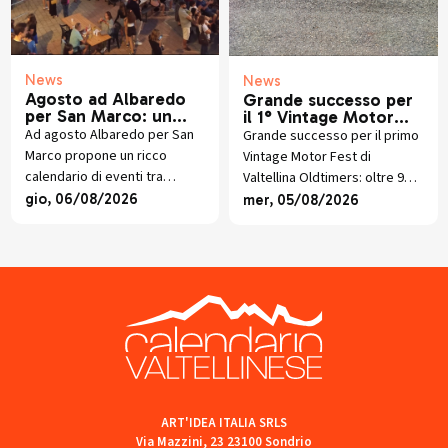
News
News
Agosto ad Albaredo
Grande successo per
per San Marco: un
il 1° Vintage Motor
mese di eventi tra
Fest
Ad agosto Albaredo per San
Grande successo per il primo
musica, natura,
Marco propone un ricco
Vintage Motor Fest di
cinema, magia e
calendario di eventi tra
Valtellina Oldtimers: oltre 90
tradizioni
musica, magia, cinema,
veicoli d’epoca protagonisti
gio, 06/08/2026
mer, 05/08/2026
tradizioni, natura e
dello Stelvio Ride da Sondalo
appuntamenti per tutta la
al Passo dello Stelvio.
famiglia.
ART'IDEA ITALIA SRLS
Via Mazzini, 23 23100 Sondrio