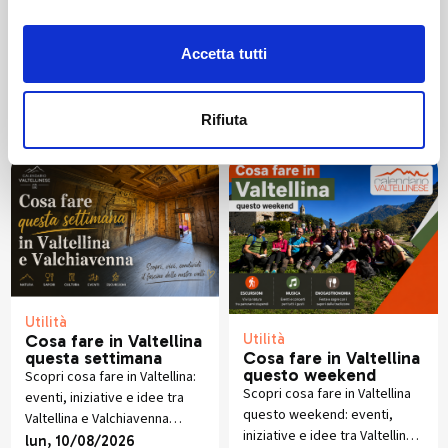
Accetta tutti
Altri articoli che potrebbero
piacerti
Rifiuta
Utilità
Utilità
Cosa fare in Valtellina
questa settimana
Cosa fare in Valtellina
questo weekend
Scopri cosa fare in Valtellina:
Scopri cosa fare in Valtellina
eventi, iniziative e idee tra
questo weekend: eventi,
Valtellina e Valchiavenna
iniziative e idee tra Valtellina
aggiornate durante l’anno.
lun, 10/08/2026