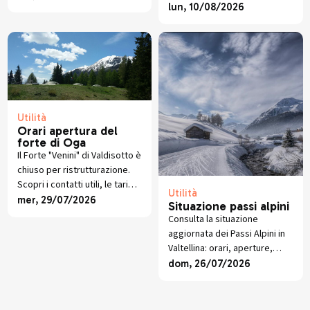
e Valchiavenna aggiornate
lun, 10/08/2026
ogni settimana.
Utilità
Orari apertura del
forte di Oga
Il Forte "Venini" di Valdisotto è
chiuso per ristrutturazione.
Scopri i contatti utili, le tariffe
Utilità
aggiornate e rimani informato
mer, 29/07/2026
Situazione passi alpini
sul progetto di riapertura.
Consulta la situazione
aggiornata dei Passi Alpini in
Valtellina: orari, aperture,
chiusure stagionali e divieti
dom, 26/07/2026
per Aprica, Stelvio, Gavia,
Spluga, Forcola, e altri.
Obbligo catene fino al 15