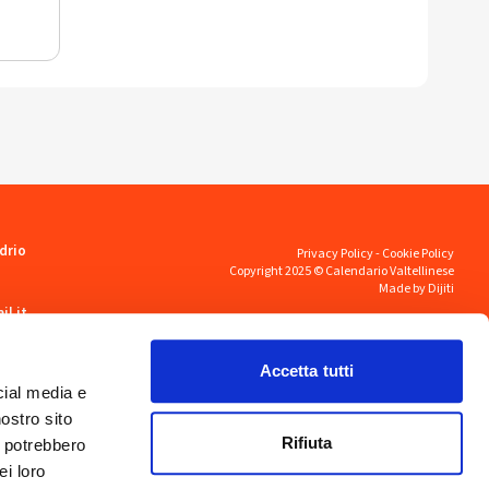
drio
Privacy Policy
-
Cookie Policy
Copyright 2025 © Calendario Valtellinese
Made by Dijiti
il.it
Accetta tutti
cial media e
nostro sito
Rifiuta
i potrebbero
ei loro