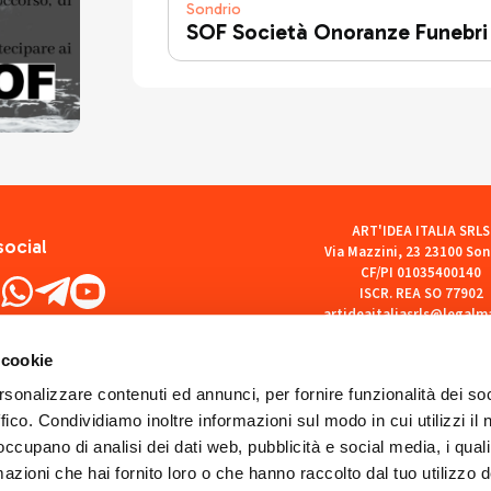
Sondrio
SOF Società Onoranze Funebri
ART'IDEA ITALIA SRLS
social
Via Mazzini, 23 23100 Son
CF/PI 01035400140
ISCR. REA SO 77902
artideaitaliasrls@legalma
 cookie
rsonalizzare contenuti ed annunci, per fornire funzionalità dei so
ffico. Condividiamo inoltre informazioni sul modo in cui utilizzi il 
 occupano di analisi dei dati web, pubblicità e social media, i qual
azioni che hai fornito loro o che hanno raccolto dal tuo utilizzo d