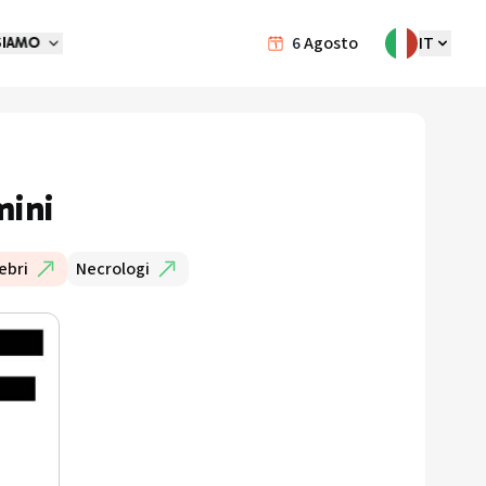
6
Agosto
IT
SIAMO
mini
ebri
Necrologi