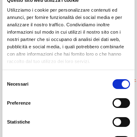
Questo sito web utilizza i cookie
Utilizziamo i cookie per personalizzare contenuti ed
annunci, per fornire funzionalità dei social media e per
analizzare il nostro traffico. Condividiamo inoltre
informazioni sul modo in cui utilizzi il nostro sito con i
nostri partner che si occupano di analisi dei dati web,
pubblicità e social media, i quali potrebbero combinarle
con altre informazioni che hai fornito loro o che hanno
raccolto dal tuo utilizzo dei loro servizi.
Leggi il necrologio qui:
Selezione
https://www.onoranzefunebrisof.it/memorials/giovanna-
Necessari
del
soggiu-in-migliaccio/
consenso
Preferenze
Caiolo
SOF Società Onoranze Funebri
Necrologi
Statistiche