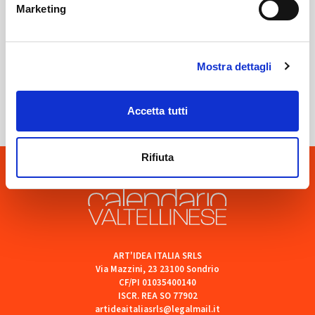
Marketing
Mostra dettagli
Sondrio
SOF Società Onoranze Funebri
Accetta tutti
Rifiuta
ART'IDEA ITALIA SRLS
Via Mazzini, 23 23100 Sondrio
CF/PI 01035400140
ISCR. REA SO 77902
artideaitaliasrls@legalmail.it