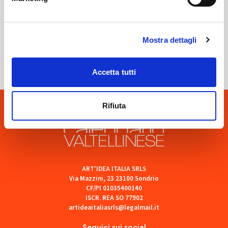
Sondrio
Mostra dettagli
SOF Società Onoranze Funebri
Accetta tutti
Rifiuta
ART'IDEA ITALIA SRLS
Via Mazzini, 23 23100 Sondrio
CF/PI 01035400140
ISCR. REA SO 77902
artideaitaliasrls@legalmail.it
Seguici sui social