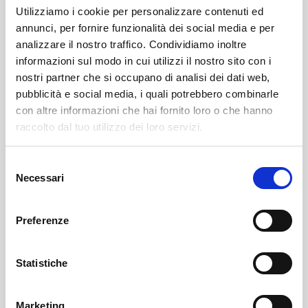
Utilizziamo i cookie per personalizzare contenuti ed
annunci, per fornire funzionalità dei social media e per
analizzare il nostro traffico. Condividiamo inoltre
informazioni sul modo in cui utilizzi il nostro sito con i
nostri partner che si occupano di analisi dei dati web,
pubblicità e social media, i quali potrebbero combinarle
con altre informazioni che hai fornito loro o che hanno
Leggi qui il necrologio:
raccolto dal tuo utilizzo dei loro servizi.
https://www.onoranzefunebrisof.it/necrologi/giovanni-
Selezione
battista-mazza/
Necessari
del
consenso
Sondrio
SOF Società Onoranze Funebri
Necrologi
Preferenze
Statistiche
Marketing