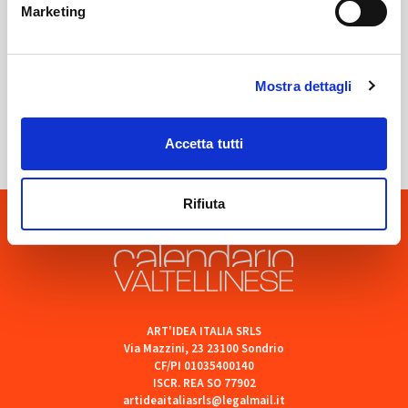
Marketing
Mostra dettagli
Sondrio
SOF Società Onoranze Funebri
Accetta tutti
Rifiuta
ART'IDEA ITALIA SRLS
Via Mazzini, 23 23100 Sondrio
CF/PI 01035400140
ISCR. REA SO 77902
artideaitaliasrls@legalmail.it