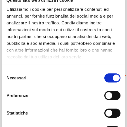
Questo sito web utilizza i cookie
Utilizziamo i cookie per personalizzare contenuti ed
annunci, per fornire funzionalità dei social media e per
analizzare il nostro traffico. Condividiamo inoltre
informazioni sul modo in cui utilizzi il nostro sito con i
nostri partner che si occupano di analisi dei dati web,
pubblicità e social media, i quali potrebbero combinarle
con altre informazioni che hai fornito loro o che hanno
raccolto dal tuo utilizzo dei loro servizi.
Leggi qui il necrologio:
Selezione
https://www.onoranzefunebrisof.it/memorials/giuseppa-
Necessari
del
rossatti-elmina-ved-made/
consenso
Preferenze
Sondrio
SOF Società Onoranze Funebri
Necrologi
Statistiche