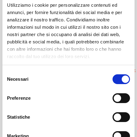
Utilizziamo i cookie per personalizzare contenuti ed
annunci, per fornire funzionalità dei social media e per
analizzare il nostro traffico. Condividiamo inoltre
informazioni sul modo in cui utilizzi il nostro sito con i
nostri partner che si occupano di analisi dei dati web,
pubblicità e social media, i quali potrebbero combinarle
con altre informazioni che hai fornito loro o che hanno
Leggi il necrologio qui :
raccolto dal tuo utilizzo dei loro servizi.
https://www.onoranzefunebrisof.it/memorials/giuseppe-
Selezione
fay-bepi/
Necessari
del
consenso
Sondrio
SOF Società Onoranze Funebri
Necrologi
Preferenze
Statistiche
Marketing