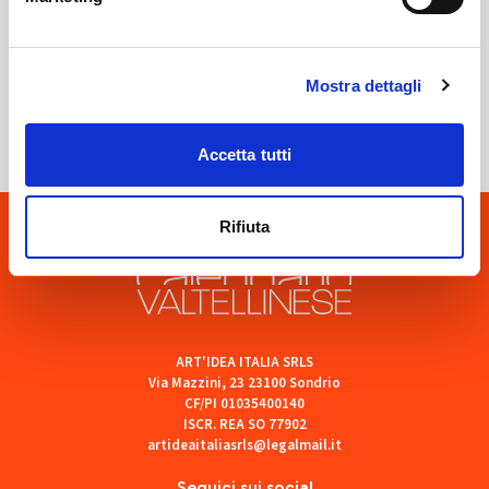
Sondrio
Mostra dettagli
SOF Società Onoranze Funebri
Accetta tutti
Rifiuta
ART'IDEA ITALIA SRLS
Via Mazzini, 23 23100 Sondrio
CF/PI 01035400140
ISCR. REA SO 77902
artideaitaliasrls@legalmail.it
Seguici sui social