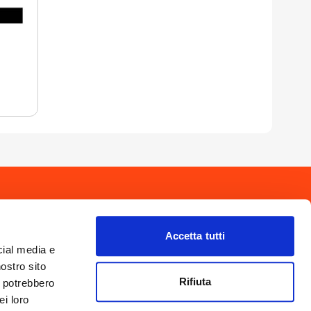
drio
Privacy Policy
-
Cookie Policy
Copyright 2025 © Calendario Valtellinese
Made by Dijiti
Accetta tutti
il.it
cial media e
nostro sito
Rifiuta
i potrebbero
ei loro