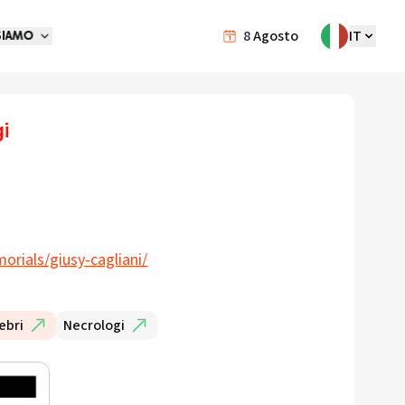
8
Agosto
IT
SIAMO
i
orials/giusy-cagliani/
ebri
Necrologi