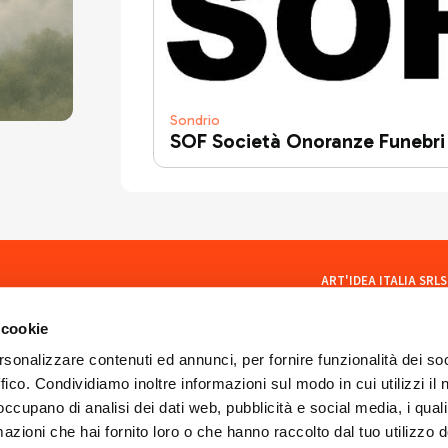
Sondrio
SOF Società Onoranze Funebri
ART'IDEA ITALIA SRLS
social
Via Mazzini, 23 23100 Son
CF/PI 01035400140
 cookie
ISCR. REA SO 77902
artideaitaliasrls@legalma
rsonalizzare contenuti ed annunci, per fornire funzionalità dei so
ffico. Condividiamo inoltre informazioni sul modo in cui utilizzi il 
 occupano di analisi dei dati web, pubblicità e social media, i qual
azioni che hai fornito loro o che hanno raccolto dal tuo utilizzo d