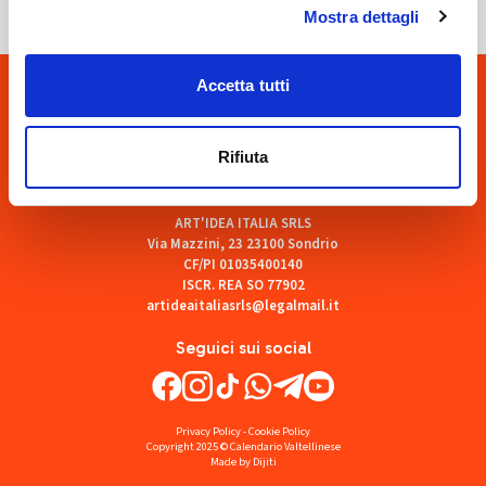
Mostra dettagli
Accetta tutti
Rifiuta
ART'IDEA ITALIA SRLS
Via Mazzini, 23 23100 Sondrio
CF/PI 01035400140
ISCR. REA SO 77902
artideaitaliasrls@legalmail.it
Seguici sui social
Privacy Policy
-
Cookie Policy
Copyright 2025 © Calendario Valtellinese
Made by Dijiti