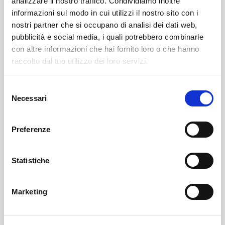
analizzare il nostro traffico. Condividiamo inoltre
informazioni sul modo in cui utilizzi il nostro sito con i
nostri partner che si occupano di analisi dei dati web,
pubblicità e social media, i quali potrebbero combinarle
con altre informazioni che hai fornito loro o che hanno
raccolto dal tuo utilizzo dei loro servizi.
Selezione
Sondrio
SOF Società Onoranze Funebri
Necrologi
Necessari
del
consenso
Preferenze
Statistiche
Marketing
Sondrio
SOF Società Onoranze Funebri