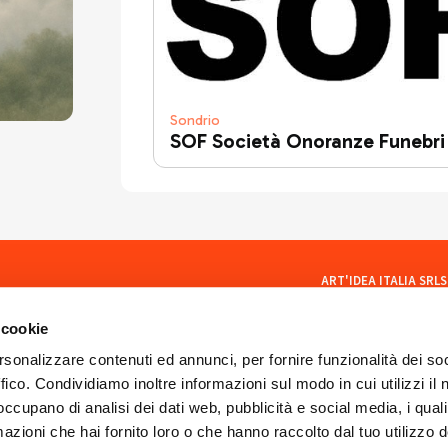
Sondrio
SOF Società Onoranze Funebri
ART'IDEA ITALIA SRLS
social
Via Mazzini, 23 23100 Son
CF/PI 01035400140
 cookie
ISCR. REA SO 77902
artideaitaliasrls@legalma
rsonalizzare contenuti ed annunci, per fornire funzionalità dei so
ffico. Condividiamo inoltre informazioni sul modo in cui utilizzi il 
 occupano di analisi dei dati web, pubblicità e social media, i qual
azioni che hai fornito loro o che hanno raccolto dal tuo utilizzo d