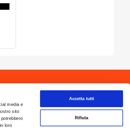
drio
Privacy Policy
-
Cookie Policy
Copyright 2025 © Calendario Valtellinese
Made by Dijiti
Accetta tutti
il.it
cial media e
nostro sito
Rifiuta
i potrebbero
ei loro