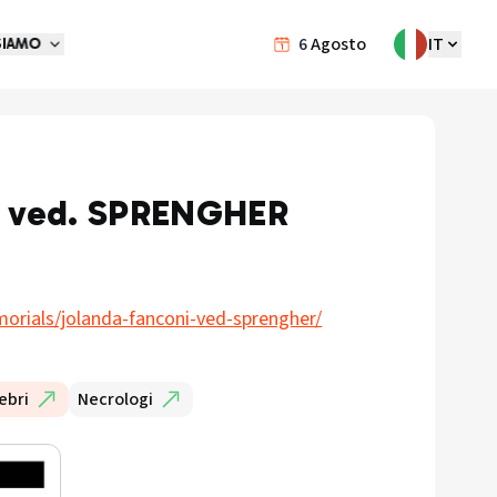
6
Agosto
IT
SIAMO
 ved. SPRENGHER
orials/jolanda-fanconi-ved-sprengher/
ebri
Necrologi