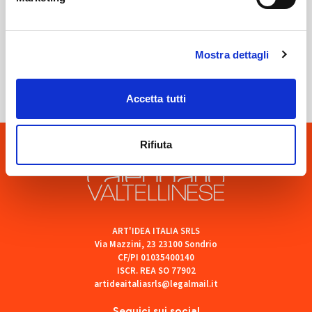
Sondrio
Mostra dettagli
SOF Società Onoranze Funebri
Accetta tutti
Rifiuta
ART'IDEA ITALIA SRLS
Via Mazzini, 23 23100 Sondrio
CF/PI 01035400140
ISCR. REA SO 77902
artideaitaliasrls@legalmail.it
Seguici sui social