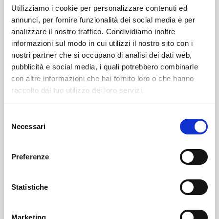
Utilizziamo i cookie per personalizzare contenuti ed
annunci, per fornire funzionalità dei social media e per
analizzare il nostro traffico. Condividiamo inoltre
informazioni sul modo in cui utilizzi il nostro sito con i
nostri partner che si occupano di analisi dei dati web,
pubblicità e social media, i quali potrebbero combinarle
con altre informazioni che hai fornito loro o che hanno
Leggi il necrologio qui:
raccolto dal tuo utilizzo dei loro servizi.
https://www.onoranzefunebrisof.it/memorials/laura-
Selezione
bova/
Necessari
del
consenso
Sondrio
SOF Società Onoranze Funebri
Necrologi
Preferenze
Statistiche
Marketing