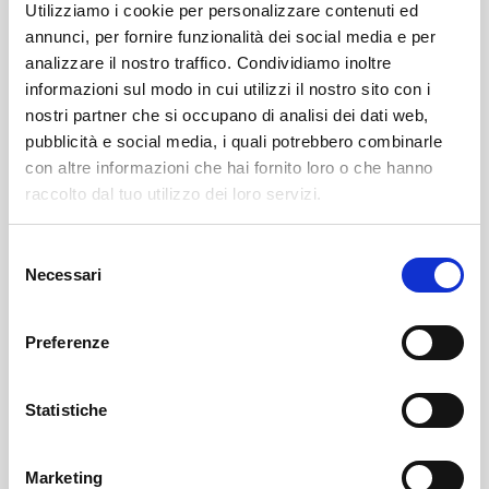
Utilizziamo i cookie per personalizzare contenuti ed
annunci, per fornire funzionalità dei social media e per
analizzare il nostro traffico. Condividiamo inoltre
informazioni sul modo in cui utilizzi il nostro sito con i
nostri partner che si occupano di analisi dei dati web,
pubblicità e social media, i quali potrebbero combinarle
con altre informazioni che hai fornito loro o che hanno
Leggi qui il necrologio:
raccolto dal tuo utilizzo dei loro servizi.
http://onoranzefunebrisof.it/memorials/lino-moretti/
Selezione
Necessari
del
consenso
Ponte In Valtellina
SOF Società Onoranze Funebri
Necrologi
Preferenze
Statistiche
Marketing