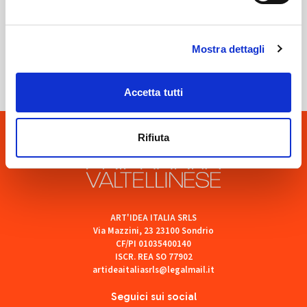
Sondrio
Mostra dettagli
SOF Società Onoranze Funebri
Accetta tutti
Rifiuta
ART'IDEA ITALIA SRLS
Via Mazzini, 23 23100 Sondrio
CF/PI 01035400140
ISCR. REA SO 77902
artideaitaliasrls@legalmail.it
Seguici sui social