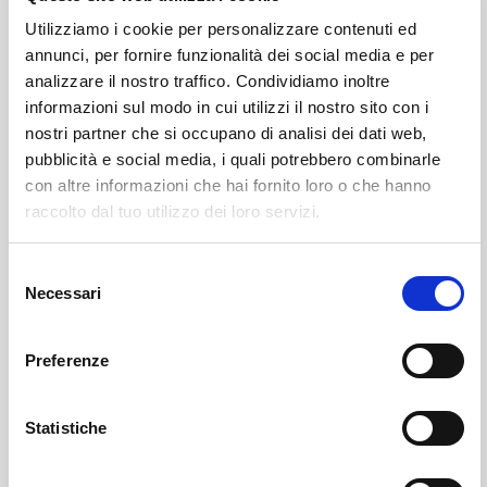
Utilizziamo i cookie per personalizzare contenuti ed
annunci, per fornire funzionalità dei social media e per
analizzare il nostro traffico. Condividiamo inoltre
informazioni sul modo in cui utilizzi il nostro sito con i
nostri partner che si occupano di analisi dei dati web,
pubblicità e social media, i quali potrebbero combinarle
con altre informazioni che hai fornito loro o che hanno
Leggi qui il necrologio:
raccolto dal tuo utilizzo dei loro servizi.
https://www.onoranzefunebrisof.it/memorials/lucia-
Selezione
cavazzi/
Necessari
del
consenso
Chiesa In Valmalenco
SOF Società Onoranze Funebri
Necrologi
Preferenze
Statistiche