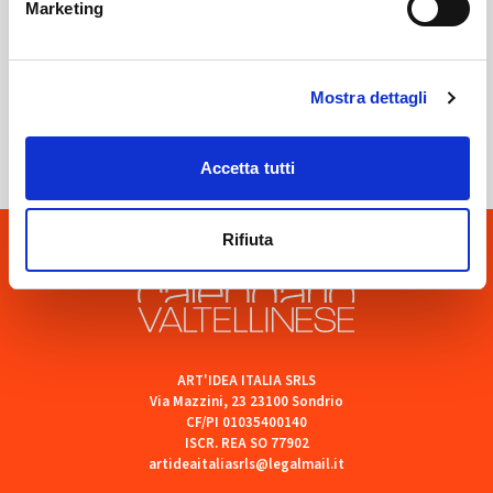
Marketing
Sondrio
Mostra dettagli
SOF Società Onoranze Funebri
Accetta tutti
Rifiuta
ART'IDEA ITALIA SRLS
Via Mazzini, 23 23100 Sondrio
CF/PI 01035400140
ISCR. REA SO 77902
artideaitaliasrls@legalmail.it