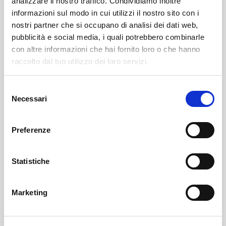
analizzare il nostro traffico. Condividiamo inoltre
informazioni sul modo in cui utilizzi il nostro sito con i
nostri partner che si occupano di analisi dei dati web,
pubblicità e social media, i quali potrebbero combinarle
con altre informazioni che hai fornito loro o che hanno
raccolto dal tuo utilizzo dei loro servizi.
Selezione
Teglio
SOF Società Onoranze Funebri
Necrologi
Necessari
del
consenso
Preferenze
Statistiche
Marketing
Sondrio
SOF Società Onoranze Funebri