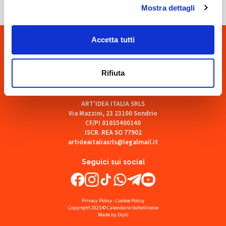
Mostra dettagli
Accetta tutti
Rifiuta
ART'IDEA ITALIA SRLS
Via Mazzini, 23 23100 Sondrio
CF/PI 01035400140
ISCR. REA SO 77902
artideaitaliasrls@legalmail.it
Seguici sui social
Privacy Policy
-
Cookie Policy
Copyright 2025 © Calendario Valtellinese
Made by Dijiti