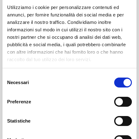
Utilizziamo i cookie per personalizzare contenuti ed
annunci, per fornire funzionalità dei social media e per
analizzare il nostro traffico. Condividiamo inoltre
informazioni sul modo in cui utilizzi il nostro sito con i
nostri partner che si occupano di analisi dei dati web,
pubblicità e social media, i quali potrebbero combinarle
con altre informazioni che hai fornito loro o che hanno
Leggi qui il necrologio:
raccolto dal tuo utilizzo dei loro servizi.
https://www.onoranzefunebrisof.it/memorials/luciano-
Selezione
ronchi/
Necessari
del
consenso
Bianzone
SOF Società Onoranze Funebri
Necrologi
Preferenze
Statistiche