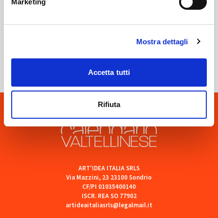
Marketing
Sondrio
Mostra dettagli
SOF Società Onoranze Funebri
Accetta tutti
Rifiuta
ART'IDEA ITALIA SRLS
Via Mazzini, 23 23100 Sondrio
CF/PI 01035400140
ISCR. REA SO 77902
artideaitaliasrls@legalmail.it