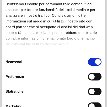
Utilizziamo i cookie per personalizzare contenuti ed
annunci, per fornire funzionalità dei social media e per
analizzare il nostro traffico. Condividiamo inoltre
informazioni sul modo in cui utilizzi il nostro sito con i
nostri partner che si occupano di analisi dei dati web,
pubblicità e social media, i quali potrebbero combinarle
con altre informazioni che hai fornito loro o che hanno
Leggi qui il necrologio:
raccolto dal tuo utilizzo dei loro servizi.
https://www.onoranzefunebrisof.it/necrologi/marcello-
Selezione
fogagnoli/
Necessari
del
consenso
Sondrio
SOF Società Onoranze Funebri
Necrologi
Preferenze
Statistiche
Marketing