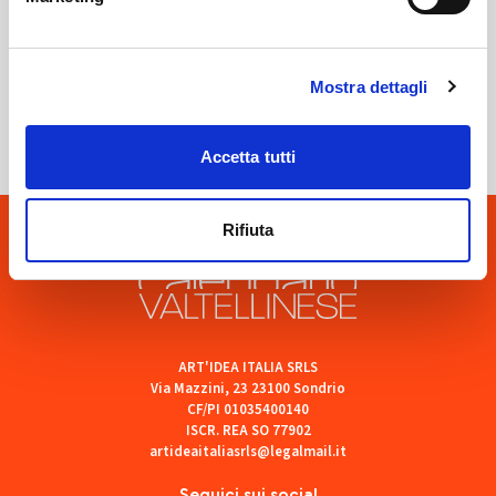
Sondrio
Mostra dettagli
SOF Società Onoranze Funebri
Accetta tutti
Rifiuta
ART'IDEA ITALIA SRLS
Via Mazzini, 23 23100 Sondrio
CF/PI 01035400140
ISCR. REA SO 77902
artideaitaliasrls@legalmail.it
Seguici sui social