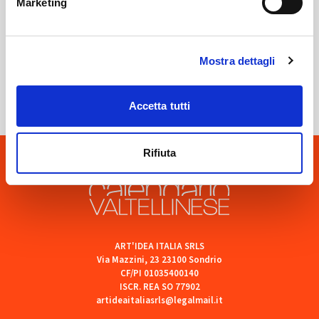
Marketing
Sondrio
Mostra dettagli
SOF Società Onoranze Funebri
Accetta tutti
Rifiuta
ART'IDEA ITALIA SRLS
Via Mazzini, 23 23100 Sondrio
CF/PI 01035400140
ISCR. REA SO 77902
artideaitaliasrls@legalmail.it