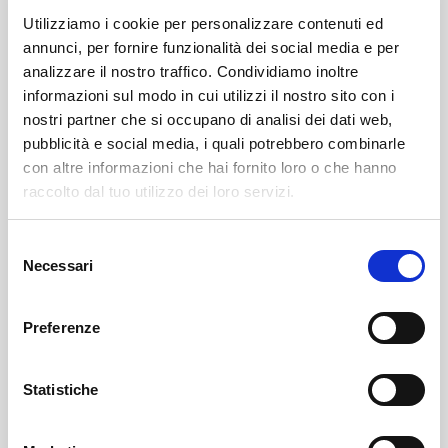
Utilizziamo i cookie per personalizzare contenuti ed
annunci, per fornire funzionalità dei social media e per
analizzare il nostro traffico. Condividiamo inoltre
informazioni sul modo in cui utilizzi il nostro sito con i
nostri partner che si occupano di analisi dei dati web,
pubblicità e social media, i quali potrebbero combinarle
con altre informazioni che hai fornito loro o che hanno
Leggi qui il necrologio
raccolto dal tuo utilizzo dei loro servizi.
https://www.onoranzefunebrisof.it/memorials/marco-
Selezione
bonomi/
Necessari
del
consenso
Tresivio
SOF Società Onoranze Funebri
Necrologi
Preferenze
Statistiche