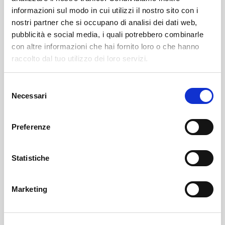
informazioni sul modo in cui utilizzi il nostro sito con i
Leggi qui il necrologio:
nostri partner che si occupano di analisi dei dati web,
pubblicità e social media, i quali potrebbero combinarle
https://www.onoranzefunebrisof.it/memorials/marco-
con altre informazioni che hai fornito loro o che hanno
rasella-2/
raccolto dal tuo utilizzo dei loro servizi.
Selezione
Sondrio
SOF Società Onoranze Funebri
Necrologi
Necessari
del
consenso
Preferenze
Statistiche
Marketing
Sondrio
SOF Società Onoranze Funebri