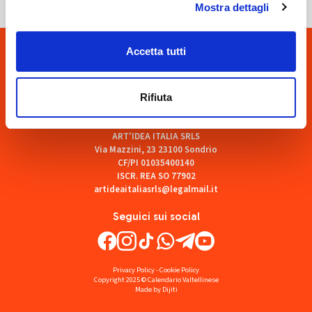
Mostra dettagli
Accetta tutti
Rifiuta
ART'IDEA ITALIA SRLS
Via Mazzini, 23 23100 Sondrio
CF/PI 01035400140
ISCR. REA SO 77902
artideaitaliasrls@legalmail.it
Seguici sui social
Privacy Policy
-
Cookie Policy
Copyright 2025 © Calendario Valtellinese
Made by Dijiti