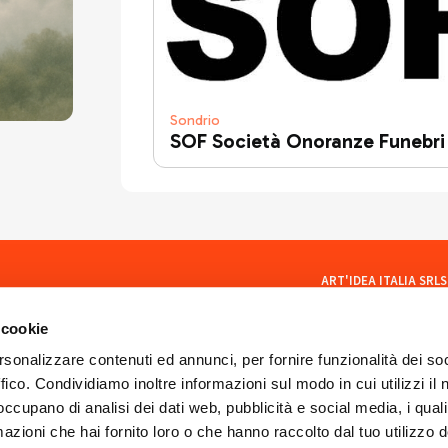
Sondrio
SOF Società Onoranze Funebri
ART'IDEA ITALIA SRLS
social
Via Mazzini, 23 23100 Son
CF/PI 01035400140
 cookie
ISCR. REA SO 77902
artideaitaliasrls@legalma
rsonalizzare contenuti ed annunci, per fornire funzionalità dei so
ffico. Condividiamo inoltre informazioni sul modo in cui utilizzi il 
 occupano di analisi dei dati web, pubblicità e social media, i qual
azioni che hai fornito loro o che hanno raccolto dal tuo utilizzo d