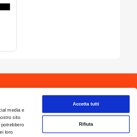
drio
Privacy Policy
-
Cookie Policy
Copyright 2025 © Calendario Valtellinese
Made by Dijiti
Accetta tutti
il.it
cial media e
nostro sito
Rifiuta
i potrebbero
ei loro