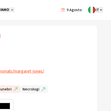
9
Agosto
IT
SIAMO
i
morials/margaret-jones/
Funebri
Necrologi