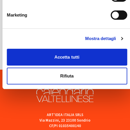
Marketing
Mostra dettagli
Sondrio
SOF Società Onoranze Funebri
Accetta tutti
Rifiuta
ART'IDEA ITALIA SRLS
Via Mazzini, 23 23100 Sondrio
CF/PI 01035400140