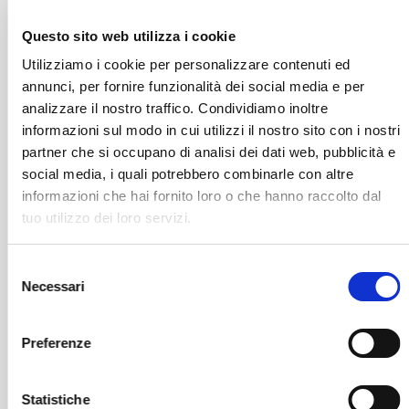
Questo sito web utilizza i cookie
Utilizziamo i cookie per personalizzare contenuti ed
annunci, per fornire funzionalità dei social media e per
analizzare il nostro traffico. Condividiamo inoltre
informazioni sul modo in cui utilizzi il nostro sito con i nostri
partner che si occupano di analisi dei dati web, pubblicità e
social media, i quali potrebbero combinarle con altre
informazioni che hai fornito loro o che hanno raccolto dal
Leggi il necrologio qui:
tuo utilizzo dei loro servizi.
https://www.onoranzefunebrisof.it/memorials/margherit
Selezione
Necessari
della-cagnoletta-rita-in-fincato/
del
consenso
Preferenze
Sondrio
SOF Società Onoranze Funebri
Necrologi
Statistiche