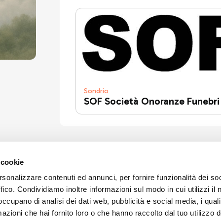
Sondrio
SOF Società Onoranze Funebri
 cookie
ART'IDEA ITALIA SRLS
social
rsonalizzare contenuti ed annunci, per fornire funzionalità dei so
Via Mazzini, 23 23100 Son
CF/PI 01035400140
ffico. Condividiamo inoltre informazioni sul modo in cui utilizzi il 
ISCR. REA SO 77902
 occupano di analisi dei dati web, pubblicità e social media, i qual
artideaitaliasrls@legalma
azioni che hai fornito loro o che hanno raccolto dal tuo utilizzo d