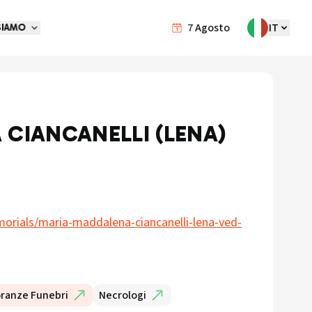
7
Agosto
IT
SIAMO
CIANCANELLI (LENA)
orials/maria-maddalena-ciancanelli-lena-ved-
ranze Funebri
Necrologi