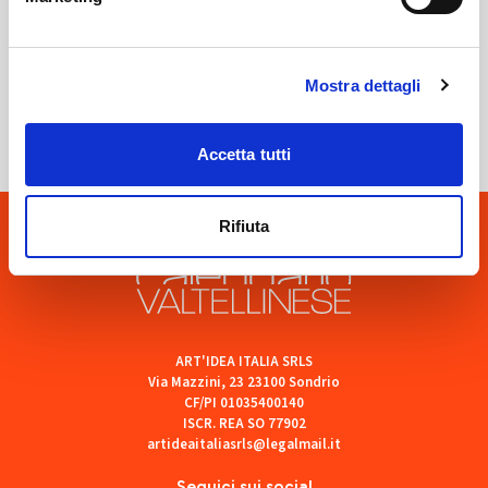
Sondrio
Mostra dettagli
SOF Società Onoranze Funebri
Accetta tutti
Rifiuta
ART'IDEA ITALIA SRLS
Via Mazzini, 23 23100 Sondrio
CF/PI 01035400140
ISCR. REA SO 77902
artideaitaliasrls@legalmail.it
Seguici sui social