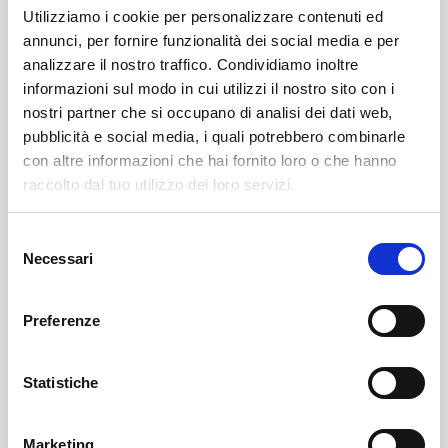
Utilizziamo i cookie per personalizzare contenuti ed
annunci, per fornire funzionalità dei social media e per
analizzare il nostro traffico. Condividiamo inoltre
informazioni sul modo in cui utilizzi il nostro sito con i
nostri partner che si occupano di analisi dei dati web,
pubblicità e social media, i quali potrebbero combinarle
con altre informazioni che hai fornito loro o che hanno
Leggi il necrologio qui:
raccolto dal tuo utilizzo dei loro servizi.
https://www.onoranzefunebrisof.it/memorials/maria-
Selezione
melazzini-mazza-2/
Necessari
del
consenso
Sondrio
SOF Società Onoranze Funebri
Necrologi
Preferenze
Statistiche
Marketing