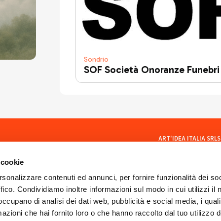
Sondrio
SOF Società Onoranze Funebri
ART'IDEA ITALIA SRLS
social
Via Mazzini, 23 23100 Son
CF/PI 01035400140
 cookie
ISCR. REA SO 77902
artideaitaliasrls@legalma
rsonalizzare contenuti ed annunci, per fornire funzionalità dei so
ffico. Condividiamo inoltre informazioni sul modo in cui utilizzi il 
 occupano di analisi dei dati web, pubblicità e social media, i qual
azioni che hai fornito loro o che hanno raccolto dal tuo utilizzo d