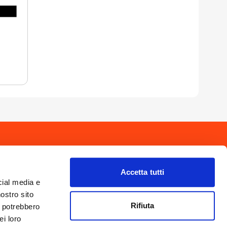
drio
Privacy Policy
-
Cookie Policy
Copyright 2025 © Calendario Valtellinese
Made by Dijiti
Accetta tutti
il.it
cial media e
nostro sito
Rifiuta
i potrebbero
ei loro