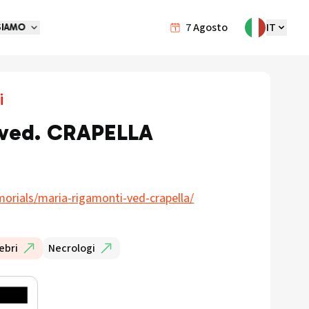
7
Agosto
IT
SIAMO
i
ved. CRAPELLA
orials/maria-rigamonti-ved-crapella/
ebri
Necrologi