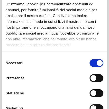
Utilizziamo i cookie per personalizzare contenuti ed
annunci, per fornire funzionalità dei social media e per
analizzare il nostro traffico. Condividiamo inoltre
informazioni sul modo in cui utilizzi il nostro sito con i
nostri partner che si occupano di analisi dei dati web,
pubblicità e social media, i quali potrebbero combinarle
con altre informazioni che hai fornito loro o che hanno
Leggi qui il necrologio:
raccolto dal tuo utilizzo dei loro servizi.
https://www.onoranzefunebrisof.it/memorials/mario-
Selezione
conti-1944-2026-2/
Necessari
del
consenso
Sondrio
SOF Società Onoranze Funebri
Necrologi
Preferenze
Statistiche
Marketing