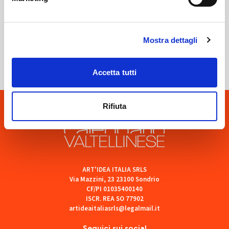
Sondrio
Mostra dettagli
SOF Società Onoranze Funebri
Accetta tutti
Rifiuta
ART'IDEA ITALIA SRLS
Via Mazzini, 23 23100 Sondrio
CF/PI 01035400140
ISCR. REA SO 77902
artideaitaliasrls@legalmail.it
Seguici sui social