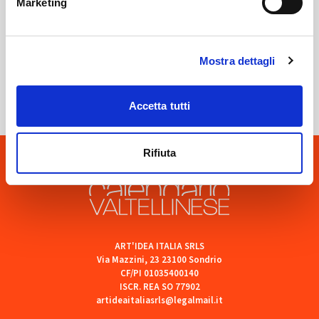
Marketing
Sondrio
Mostra dettagli
SOF Società Onoranze Funebri
Accetta tutti
Rifiuta
ART'IDEA ITALIA SRLS
Via Mazzini, 23 23100 Sondrio
CF/PI 01035400140
ISCR. REA SO 77902
artideaitaliasrls@legalmail.it