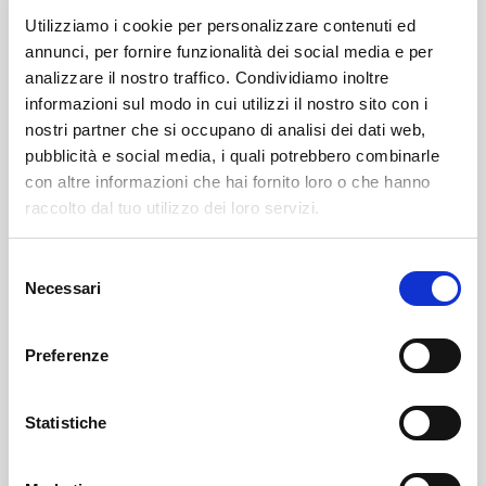
Utilizziamo i cookie per personalizzare contenuti ed
annunci, per fornire funzionalità dei social media e per
analizzare il nostro traffico. Condividiamo inoltre
informazioni sul modo in cui utilizzi il nostro sito con i
nostri partner che si occupano di analisi dei dati web,
pubblicità e social media, i quali potrebbero combinarle
con altre informazioni che hai fornito loro o che hanno
Leggi qui il necrologio:
raccolto dal tuo utilizzo dei loro servizi.
https://www.onoranzefunebrisof.it/memorials/mario-
Selezione
martinelli/
Necessari
del
consenso
Ponte In Valtellina
SOF Società Onoranze Funebri
Necrologi
Preferenze
Statistiche