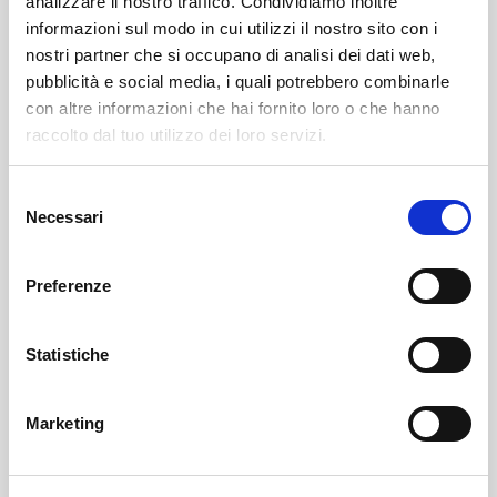
analizzare il nostro traffico. Condividiamo inoltre
informazioni sul modo in cui utilizzi il nostro sito con i
nostri partner che si occupano di analisi dei dati web,
pubblicità e social media, i quali potrebbero combinarle
con altre informazioni che hai fornito loro o che hanno
raccolto dal tuo utilizzo dei loro servizi.
Selezione
Sondrio
SOF Società Onoranze Funebri
Necrologi
Necessari
del
consenso
Preferenze
Statistiche
Marketing
Sondrio
SOF Società Onoranze Funebri