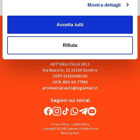
Mostra dettagli
Accetta tutti
Rifiuta
ART'IDEA ITALIA SRLS
Via Mazzini, 23 23100 Sondrio
CF/PI 01035400140
ISCR. REA SO 77902
artideaitaliasrls@legalmail.it
Seguici sui social
Privacy Policy
-
Cookie Policy
Copyright 2025 © Calendario Valtellinese
Made by Dijiti