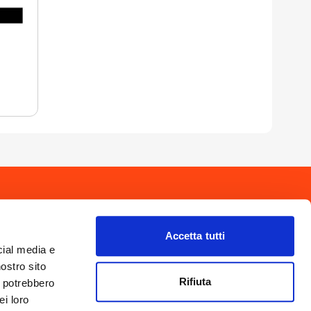
drio
Privacy Policy
-
Cookie Policy
Copyright 2025 © Calendario Valtellinese
Made by Dijiti
Accetta tutti
il.it
cial media e
nostro sito
Rifiuta
i potrebbero
ei loro