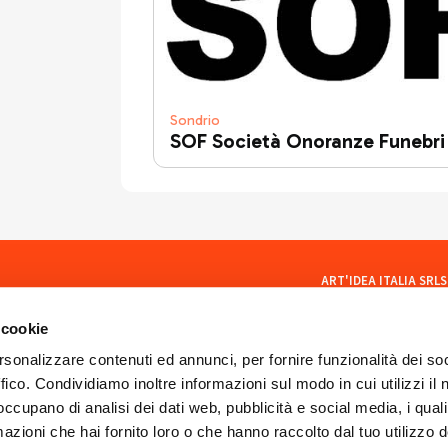
Sondrio
SOF Società Onoranze Funebri
ART'IDEA ITALIA SRLS
social
Via Mazzini, 23 23100 Son
CF/PI 01035400140
 cookie
ISCR. REA SO 77902
artideaitaliasrls@legalma
rsonalizzare contenuti ed annunci, per fornire funzionalità dei so
ffico. Condividiamo inoltre informazioni sul modo in cui utilizzi il 
 occupano di analisi dei dati web, pubblicità e social media, i qual
azioni che hai fornito loro o che hanno raccolto dal tuo utilizzo d