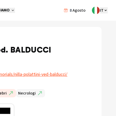
8
Agosto
IT
SIAMO
ed. BALDUCCI
rials/nilla-polattini-ved-balducci/
ebri
Necrologi