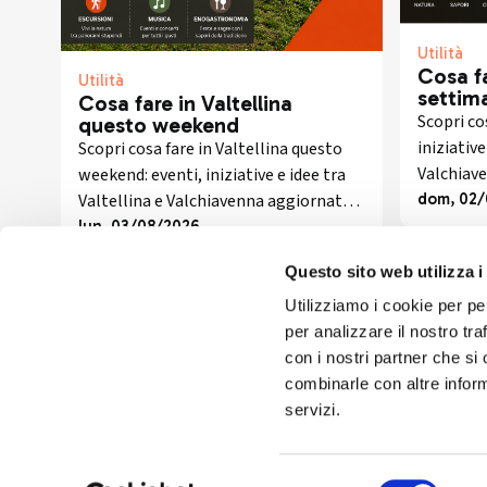
Utilità
Cosa fa
Utilità
settim
Cosa fare in Valtellina
Scopri cos
questo weekend
iniziative
Scopri cosa fare in Valtellina questo
Valchiav
weekend: eventi, iniziative e idee tra
l’anno.
Valtellina e Valchiavenna aggiornate
dom, 02/
ogni settimana.
lun, 03/08/2026
Questo sito web utilizza i
Utilizziamo i cookie per pe
per analizzare il nostro tra
con i nostri partner che si
combinarle con altre inform
servizi.
Seguici sui 
Selezione