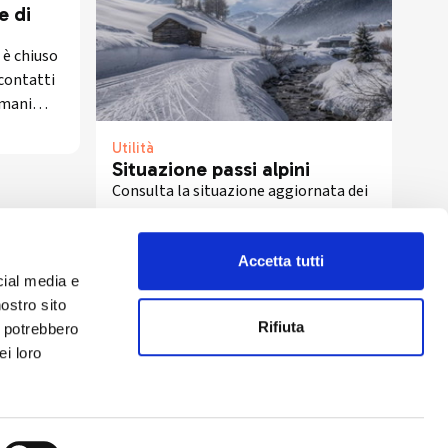
e di
 è chiuso
 contatti
rimani
pertura.
Utilità
Situazione passi alpini
Consulta la situazione aggiornata dei
Passi Alpini in Valtellina: orari,
aperture, chiusure stagionali e divieti
per Aprica, Stelvio, Gavia, Spluga,
Accetta tutti
dom, 26/07/2026
cial media e
Forcola, e altri. Obbligo catene fino al
nostro sito
15 aprile.
Rifiuta
i potrebbero
ei loro
drio
Privacy Policy
-
Cookie Policy
Copyright 2025 © Calendario Valtellinese
Made by Dijiti