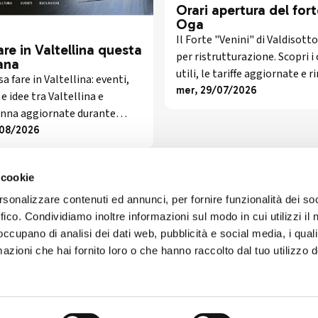
Orari apertura del fort
Oga
Il Forte "Venini" di Valdisotto
re in Valtellina questa
per ristrutturazione. Scopri i
ana
utili, le tariffe aggiornate e 
a fare in Valtellina: eventi,
informato sul progetto di ria
mer, 29/07/2026
 e idee tra Valtellina e
enna aggiornate durante
08/2026
 cookie
rsonalizzare contenuti ed annunci, per fornire funzionalità dei so
ffico. Condividiamo inoltre informazioni sul modo in cui utilizzi il 
 occupano di analisi dei dati web, pubblicità e social media, i qual
azioni che hai fornito loro o che hanno raccolto dal tuo utilizzo d
ART'IDEA ITALIA SRLS
social
Via Mazzini, 23 23100 Son
CF/PI 01035400140
ISCR. REA SO 77902