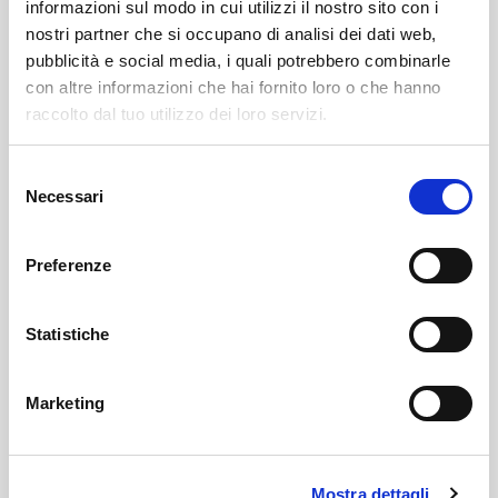
informazioni sul modo in cui utilizzi il nostro sito con i
nostri partner che si occupano di analisi dei dati web,
Leggi qui il Necrologio :
pubblicità e social media, i quali potrebbero combinarle
con altre informazioni che hai fornito loro o che hanno
https://www.onoranzefunebrisof.it/necrologi/
raccolto dal tuo utilizzo dei loro servizi.
Teglio
SOF Società Onoranze Funebri
Necrologi
Selezione
Necessari
del
consenso
Preferenze
Statistiche
Sondrio
Marketing
SOF Società Onoranze Funebri
Mostra dettagli