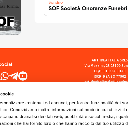
Sondrio
SOF Società Onoranze Funebri
ART'IDEA ITALIA SRLS
social
Via Mazzini, 23 23100 Son
CF/PI 01035400140
ISCR. REA SO 77902
artideaitaliasrls@legalma
 cookie
rsonalizzare contenuti ed annunci, per fornire funzionalità dei so
ffico. Condividiamo inoltre informazioni sul modo in cui utilizzi il 
 occupano di analisi dei dati web, pubblicità e social media, i qual
azioni che hai fornito loro o che hanno raccolto dal tuo utilizzo d