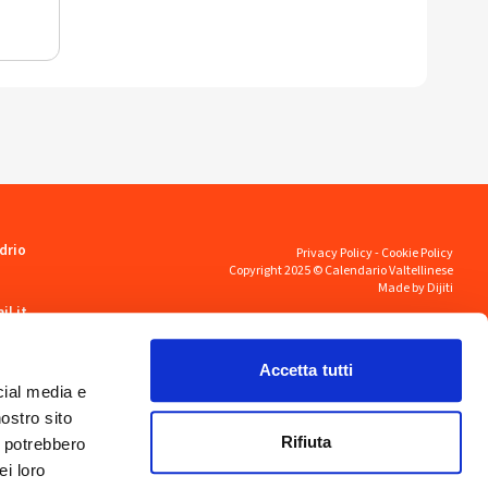
drio
Privacy Policy
-
Cookie Policy
Copyright 2025 © Calendario Valtellinese
Made by Dijiti
il.it
Accetta tutti
cial media e
nostro sito
Rifiuta
i potrebbero
ei loro