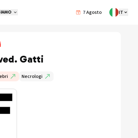
7
Agosto
IT
SIAMO
i
ved. Gatti
ebri
Necrologi